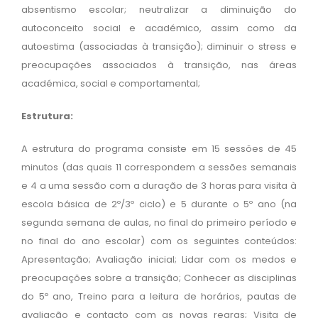
absentismo escolar; neutralizar a diminuição do
Contactos
autoconceito social e académico, assim como da
autoestima (associadas à transição); diminuir o stress e
Praça do Município, nº8
preocupações associados à transição, nas áreas
2560-289 Torres Vedras
académica, social e comportamental;
(+351) 261 322 991
atitudepositiva@atv.pt
Estrutura:
A estrutura do programa consiste em 15 sessões de 45
- Quem Somos
minutos (das quais 11 correspondem a sessões semanais
- ATV
e 4 a uma sessão com a duração de 3 horas para visita à
- Atitude Positiva
escola básica de 2º/3º ciclo) e 5 durante o 5º ano (na
- Equipa
segunda semana de aulas, no final do primeiro período e
no final do ano escolar) com os seguintes conteúdos:
Apresentação; Avaliação inicial; Lidar com os medos e
- Testemunhos
preocupações sobre a transição; Conhecer as disciplinas
- Programas
do 5º ano, Treino para a leitura de horários, pautas de
- Parceiros
avaliação e contacto com as novas regras; Visita de