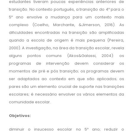
estudantes tiveram poucas experiências anteriores de
transição. No contexto português, a transição do 4º para o
5º ano envolve a mudança para um contexto mais
complexo (Coelho, Marchante, &Jimerson, 2016). As
dificuldades encontradas na transição são amplificadas
quando a escola de origem é mais pequena (Pereira,
2000). A investigação, na área da transição escolar, revela
alguns pontos comuns (Akos&Galassi, 2004): os
programas de intervenção devem considerar os
momentos de pré e pós transição; os programas devem
ser adaptados ao contexto em que são aplicados; os
ATV © 2026.
pares são um elemento crucial de suporte nas transições
escolares; é necessário envolver os vários elementos da
O Projeto
comunidade escolar.
O Projeto Atitude Positiva é um programa de promoção de comportamentos
Objetivos:
saudáveis e de prevenção de comportamentos de risco, focado no
desenvolvimento de competências socioemocionais dos alunos e na promoção
do ajustamento escolar na transição de ciclo.
diminuir o insucesso escolar no 5º ano; reduzir o