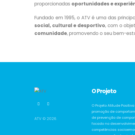
proporcionadas
oportunidades e experiê
Fundado em 1995, o ATV é uma das principa
social, cultural e desportivo
, com o obje
comunidade
, promovendo o seu bem-estar,
O Projeto
O Projeto Atitude Positi
promoção de comportam
de prevenção de comport
ATV © 2026.
focado no desenvolvime
competências socioemoc