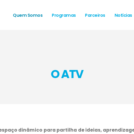
Quem Somos
Programas
Parceiros
Notícias
O ATV
espaço dinâmico para partilha de ideias, aprendizag