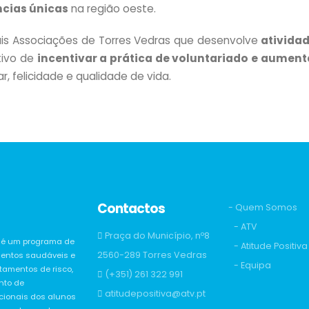
ncias únicas
na região oeste.
is Associações de Torres Vedras que desenvolve
atividad
tivo de
incentivar a prática de voluntariado e aument
 felicidade e qualidade de vida.
Contactos
- Quem Somos
- ATV
Praça do Município, nº8
va é um programa de
- Atitude Positiva
2560-289 Torres Vedras
entos saudáveis e
- Equipa
amentos de risco,
(+351) 261 322 991
nto de
atitudepositiva@atv.pt
ionais dos alunos