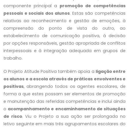
atitudepositiva@atv.pt
componente principal a
promoção de competências
pessoais e sociais dos alunos
. Estas são competências
- Quem Somos
relativas ao reconhecimento e gestão de emoções, à
compreensão do ponto de vista do outro, ao
- ATV
estabelecimento de comunicação positiva, à decisão
- Atitude Positiva
por opções responsáveis, gestão apropriada de conflitos
- Equipa
interpessoais e à integração adequada em grupos de
trabalho.
- Testemunhos
- Programas
O Projeto Atitude Positiva também apoia a
ligação entre
os alunos e a escola através de práticas envolventes e
- Parceiros
positivas
, abrangendo todos os agentes escolares, de
- Notícias
forma a que estes possam ser elementos de promoção
- Galeria
e manutenção das referidas competências e inclui ainda
- Contactos
o
acompanhamento e encaminhamento de situações
de risco
. Viu o Projeto a sua ação ser prolongada no
letivo seguinte em mais três agrupamentos escolares do