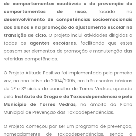
de comportamentos saudáveis e de prevenção de
comportamentos de risco
, focado no
desenvolvimento de competências socioemocionais
dos alunos e na promoção do ajustamento escolar na
transição de ciclo
. O projeto inclui atividades dirigidas a
ATV © 2026.
todos os
agentes escolares
, facilitando que estes
possam ser elementos de promoção e manutenção das
O Projeto
referidas competências.
O Projeto Atitude Positiva é um programa de promoção de comportamentos
O Projeto Atitude Positiva foi implementado pela primeira
saudáveis e de prevenção de comportamentos de risco, focado no
vez, no ano letivo de 2004/2005, em três escolas básicas
desenvolvimento de competências socioemocionais dos alunos e na promoção
do ajustamento escolar na transição de ciclo.
de 2º e 3º ciclos do concelho de Torres Vedras, apoiado
pelo
Instituto da Droga e da Toxicodependência e pelo
Contactos
Município de Torres Vedras
, no âmbito do Plano
Municipal de Prevenção das Toxicodependências.
Praça do Município, nº8
2560-289 Torres Vedras
O Projeto começou por ser um programa de prevenção,
(+351) 261 322 991
nomeadamente de toxicodependências, sendo a